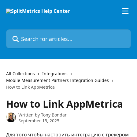
Skip to main content
Search for articles...
All Collections
Integrations
Mobile Measurement Partners Integration Guides
How to Link AppMetrica
How to Link AppMetrica
Written by
Tony Bondar
September 15, 2025
Для того чтобы настроить интеграцию с трекером 